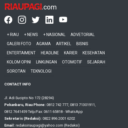
RIAUPAGI
.com
+ RIAU
+ NEWS
+ NASIONAL
ADVETORIAL
GALERI FOTO
AGAMA
ARTIKEL
BISNIS
ENTERTAIMENT
HEADLINE
KARIER
KESEHATAN
KOLOM OPINI
LINKUNGAN
OTOMOTIF
SEJARAH
SOROTAN
TEKNOLOGI
CONTACT INFO
Jl. Adi Sucipto No 172 (28294)
Pekanbaru, Riau Phone:
0812 742 777, 0813 71301911,
0812 7641459 Telp/Fax: 0611 65818 - WhatsApp
Sekretaris (Redaksi):
0822 896 2001 6202
Email:
redaksiriaupagi@yahoo.com (Redaksi)