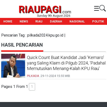
RIAUPAGI
☰
.com
Sunday 9th August 2026
HOME
NEWS
RIAU
DAERAH
NASIONAL
POLITIK
Pencarian Tag : pilkada2024.kpu.go.id |
HASIL PENCARIAN
Quick Count Buat Kandidat Jadi 'Kemaro'
yang Saling Klaim di Pilgub 2024, 'Padahal
Memutuskan Menang-Kalah KPU Riau'
PILKADA
29-11-2024
15:55 WIB
Pages 1 From 1
1