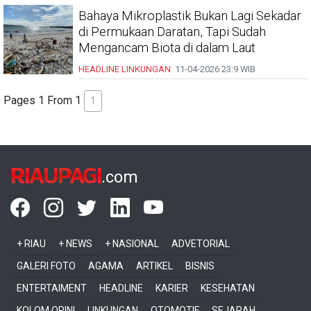
Bahaya Mikroplastik Bukan Lagi Sekadar
di Permukaan Daratan, Tapi Sudah
Mengancam Biota di dalam Laut
HEADLINE
LINKUNGAN
11-04-2026
23:9 WIB
Pages 1 From 1
1
RIAUPAGI
.com
+ RIAU
+ NEWS
+ NASIONAL
ADVETORIAL
GALERI FOTO
AGAMA
ARTIKEL
BISNIS
ENTERTAIMENT
HEADLINE
KARIER
KESEHATAN
KOLOM OPINI
LINKUNGAN
OTOMOTIF
SEJARAH