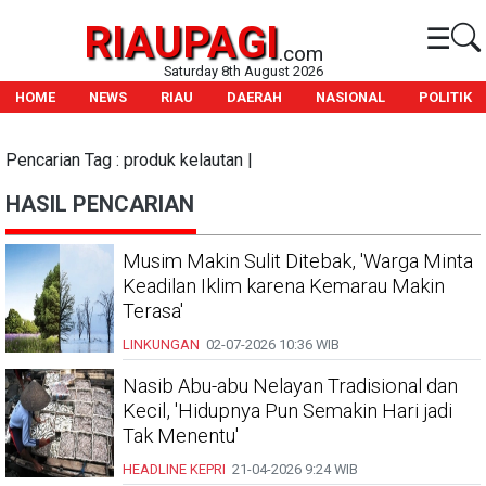
RIAUPAGI
☰
.com
Saturday 8th August 2026
HOME
NEWS
RIAU
DAERAH
NASIONAL
POLITIK
Pencarian Tag : produk kelautan |
HASIL PENCARIAN
Musim Makin Sulit Ditebak, 'Warga Minta
Keadilan Iklim karena Kemarau Makin
Terasa'
LINKUNGAN
02-07-2026
10:36 WIB
Nasib Abu-abu Nelayan Tradisional dan
Kecil, 'Hidupnya Pun Semakin Hari jadi
Tak Menentu'
HEADLINE
KEPRI
21-04-2026
9:24 WIB