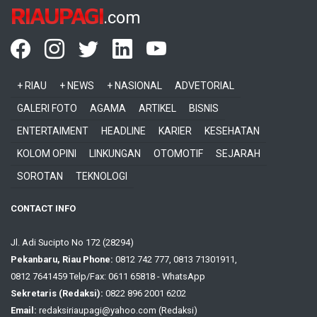
RIAUPAGI
.com
+ RIAU
+ NEWS
+ NASIONAL
ADVETORIAL
GALERI FOTO
AGAMA
ARTIKEL
BISNIS
ENTERTAIMENT
HEADLINE
KARIER
KESEHATAN
KOLOM OPINI
LINKUNGAN
OTOMOTIF
SEJARAH
SOROTAN
TEKNOLOGI
CONTACT INFO
Jl. Adi Sucipto No 172 (28294)
Pekanbaru, Riau Phone:
0812 742 777, 0813 71301911,
0812 7641459 Telp/Fax: 0611 65818 - WhatsApp
Sekretaris (Redaksi):
0822 896 2001 6202
Email:
redaksiriaupagi@yahoo.com (Redaksi)