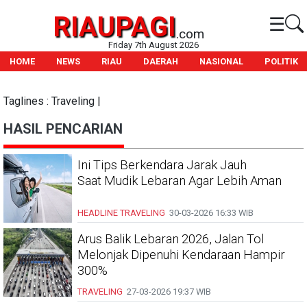
RIAUPAGI
☰
.com
Friday 7th August 2026
HOME
NEWS
RIAU
DAERAH
NASIONAL
POLITIK
Taglines : Traveling |
HASIL PENCARIAN
Ini Tips Berkendara Jarak Jauh
Saat Mudik Lebaran Agar Lebih Aman
HEADLINE
TRAVELING
30-03-2026
16:33 WIB
Arus Balik Lebaran 2026, Jalan Tol
Melonjak Dipenuhi Kendaraan Hampir
300%
TRAVELING
27-03-2026
19:37 WIB