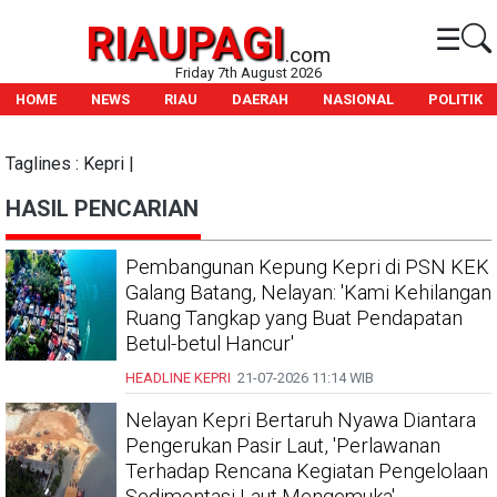
RIAUPAGI
☰
.com
Friday 7th August 2026
HOME
NEWS
RIAU
DAERAH
NASIONAL
POLITIK
Taglines : Kepri |
HASIL PENCARIAN
Pembangunan Kepung Kepri di PSN KEK
Galang Batang, Nelayan: 'Kami Kehilangan
Ruang Tangkap yang Buat Pendapatan
Betul-betul Hancur'
HEADLINE
KEPRI
21-07-2026
11:14 WIB
Nelayan Kepri Bertaruh Nyawa Diantara
Pengerukan Pasir Laut, 'Perlawanan
Terhadap Rencana Kegiatan Pengelolaan
Sedimentasi Laut Mengemuka'