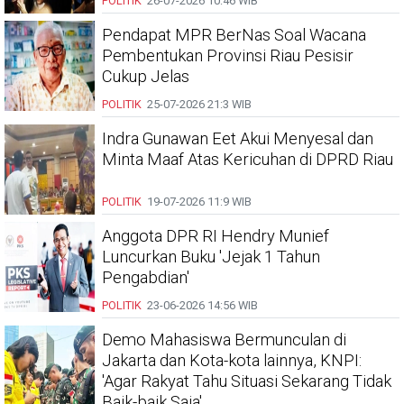
POLITIK
26-07-2026
10:46 WIB
Pendapat MPR BerNas Soal Wacana
Pembentukan Provinsi Riau Pesisir
Cukup Jelas
POLITIK
25-07-2026
21:3 WIB
Indra Gunawan Eet Akui Menyesal dan
Minta Maaf Atas Kericuhan di DPRD Riau
POLITIK
19-07-2026
11:9 WIB
Anggota DPR RI Hendry Munief
Luncurkan Buku 'Jejak 1 Tahun
Pengabdian'
POLITIK
23-06-2026
14:56 WIB
Demo Mahasiswa Bermunculan di
Jakarta dan Kota-kota lainnya, KNPI:
'Agar Rakyat Tahu Situasi Sekarang Tidak
Baik-baik Saja'