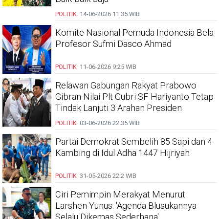
POLITIK
14-06-2026
11:35 WIB
Komite Nasional Pemuda Indonesia Bela
Profesor Sufmi Dasco Ahmad
POLITIK
11-06-2026
9:25 WIB
Relawan Gabungan Rakyat Prabowo
Gibran Nilai Plt Gubri SF Hariyanto Tetap
Tindak Lanjuti 3 Arahan Presiden
POLITIK
03-06-2026
22:35 WIB
Partai Demokrat Sembelih 85 Sapi dan 4
Kambing di Idul Adha 1447 Hijriyah
POLITIK
31-05-2026
22:2 WIB
Ciri Pemimpin Merakyat Menurut
Larshen Yunus: 'Agenda Blusukannya
Selalu Dikemas Sederhana'