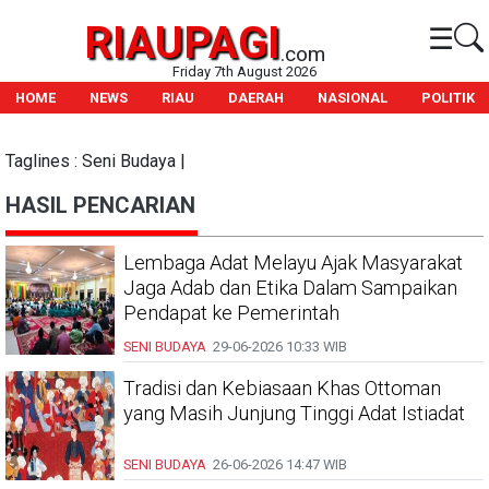
RIAUPAGI
☰
.com
Friday 7th August 2026
HOME
NEWS
RIAU
DAERAH
NASIONAL
POLITIK
Taglines : Seni Budaya |
HASIL PENCARIAN
Lembaga Adat Melayu Ajak Masyarakat
Jaga Adab dan Etika Dalam Sampaikan
Pendapat ke Pemerintah
SENI BUDAYA
29-06-2026
10:33 WIB
Tradisi dan Kebiasaan Khas Ottoman
yang Masih Junjung Tinggi Adat Istiadat
SENI BUDAYA
26-06-2026
14:47 WIB