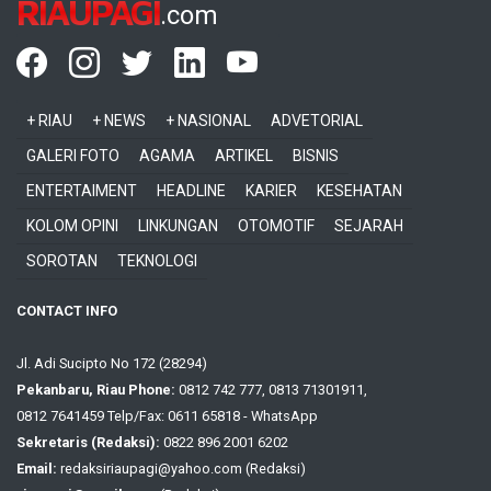
RIAUPAGI
.com
+ RIAU
+ NEWS
+ NASIONAL
ADVETORIAL
GALERI FOTO
AGAMA
ARTIKEL
BISNIS
ENTERTAIMENT
HEADLINE
KARIER
KESEHATAN
KOLOM OPINI
LINKUNGAN
OTOMOTIF
SEJARAH
SOROTAN
TEKNOLOGI
CONTACT INFO
Jl. Adi Sucipto No 172 (28294)
Pekanbaru, Riau Phone:
0812 742 777, 0813 71301911,
0812 7641459 Telp/Fax: 0611 65818 - WhatsApp
Sekretaris (Redaksi):
0822 896 2001 6202
Email:
redaksiriaupagi@yahoo.com (Redaksi)