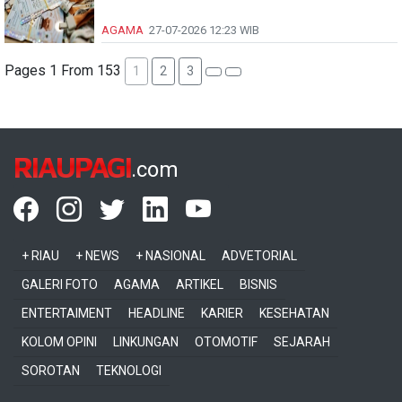
AGAMA
27-07-2026
12:23 WIB
Pages 1 From 153
1
2
3
RIAUPAGI
.com
+ RIAU
+ NEWS
+ NASIONAL
ADVETORIAL
GALERI FOTO
AGAMA
ARTIKEL
BISNIS
ENTERTAIMENT
HEADLINE
KARIER
KESEHATAN
KOLOM OPINI
LINKUNGAN
OTOMOTIF
SEJARAH
SOROTAN
TEKNOLOGI