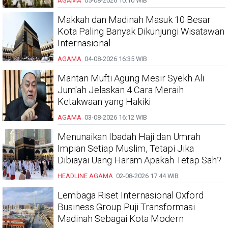
AGAMA
05-08-2026
10:10 WIB
Makkah dan Madinah Masuk 10 Besar
Kota Paling Banyak Dikunjungi Wisatawan
Internasional
AGAMA
04-08-2026
16:35 WIB
Mantan Mufti Agung Mesir Syekh Ali
Jum'ah Jelaskan 4 Cara Meraih
Ketakwaan yang Hakiki
AGAMA
03-08-2026
16:12 WIB
Menunaikan Ibadah Haji dan Umrah
Impian Setiap Muslim, Tetapi Jika
Dibiayai Uang Haram Apakah Tetap Sah?
HEADLINE
AGAMA
02-08-2026
17:44 WIB
Lembaga Riset Internasional Oxford
Business Group Puji Transformasi
Madinah Sebagai Kota Modern