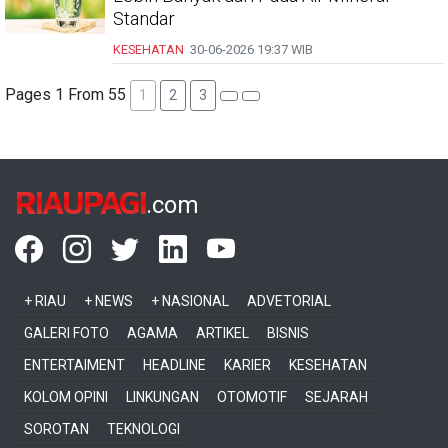
Standar
KESEHATAN
30-06-2026
19:37 WIB
Pages 1 From 55
1
2
3
RIAUPAGI
.com
+ RIAU
+ NEWS
+ NASIONAL
ADVETORIAL
GALERI FOTO
AGAMA
ARTIKEL
BISNIS
ENTERTAIMENT
HEADLINE
KARIER
KESEHATAN
KOLOM OPINI
LINKUNGAN
OTOMOTIF
SEJARAH
SOROTAN
TEKNOLOGI