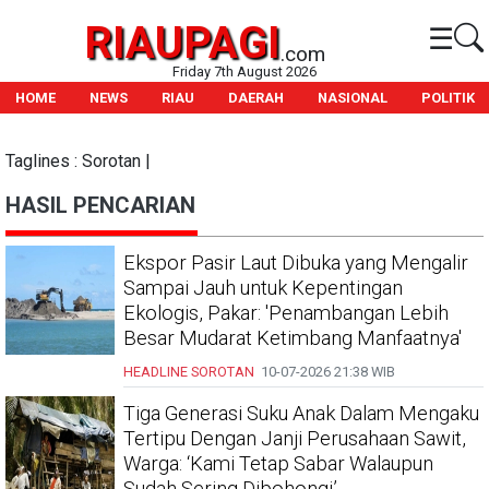
RIAUPAGI
☰
.com
Friday 7th August 2026
HOME
NEWS
RIAU
DAERAH
NASIONAL
POLITIK
Taglines : Sorotan |
HASIL PENCARIAN
Ekspor Pasir Laut Dibuka yang Mengalir
Sampai Jauh untuk Kepentingan
Ekologis, Pakar: 'Penambangan Lebih
Besar Mudarat Ketimbang Manfaatnya'
HEADLINE
SOROTAN
10-07-2026
21:38 WIB
Tiga Generasi Suku Anak Dalam Mengaku
Tertipu Dengan Janji Perusahaan Sawit,
Warga: ‘Kami Tetap Sabar Walaupun
Sudah Sering Dibohongi’