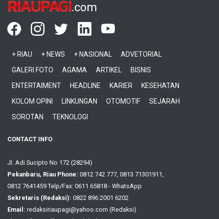
RIAUPAGI
.com
+ RIAU
+ NEWS
+ NASIONAL
ADVETORIAL
GALERI FOTO
AGAMA
ARTIKEL
BISNIS
ENTERTAIMENT
HEADLINE
KARIER
KESEHATAN
KOLOM OPINI
LINKUNGAN
OTOMOTIF
SEJARAH
SOROTAN
TEKNOLOGI
CONTACT INFO
Jl. Adi Sucipto No 172 (28294)
Pekanbaru, Riau Phone:
0812 742 777, 0813 71301911,
0812 7641459 Telp/Fax: 0611 65818 - WhatsApp
Sekretaris (Redaksi):
0822 896 2001 6202
Email:
redaksiriaupagi@yahoo.com (Redaksi)