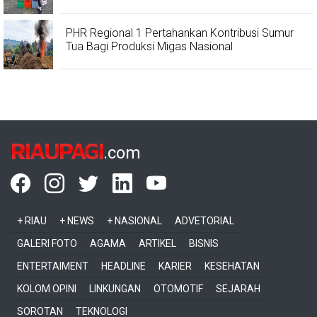
PHR Regional 1 Pertahankan Kontribusi Sumur
Tua Bagi Produksi Migas Nasional
RIAUPAGI
.com
+ RIAU
+ NEWS
+ NASIONAL
ADVETORIAL
GALERI FOTO
AGAMA
ARTIKEL
BISNIS
ENTERTAIMENT
HEADLINE
KARIER
KESEHATAN
KOLOM OPINI
LINKUNGAN
OTOMOTIF
SEJARAH
SOROTAN
TEKNOLOGI