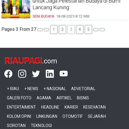
untuk Jaga Pelestarian Budaya di Bumi
Lancang Kuning
SENI BUDAYA
18-08-2025
8:12 WIB
Pages 3 From 27
1
2
3
4
5
RIAUPAGI
.com
+ RIAU
+ NEWS
+ NASIONAL
ADVETORIAL
GALERI FOTO
AGAMA
ARTIKEL
BISNIS
ENTERTAIMENT
HEADLINE
KARIER
KESEHATAN
KOLOM OPINI
LINKUNGAN
OTOMOTIF
SEJARAH
SOROTAN
TEKNOLOGI