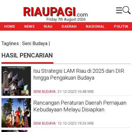
RIAUPAGI
☰
.com
Friday 7th August 2026
HOME
NEWS
RIAU
DAERAH
NASIONAL
POLITIK
Taglines : Seni Budaya |
HASIL PENCARIAN
Isu Strategis LAM Riau di 2025 dari DIR
hingga Pengakuan Budaya
SENI BUDAYA
31-12-2025
16:48 WIB
Rancangan Peraturan Daerah Pemajuan
Kebudayaan Melayu Disiapkan
SENI BUDAYA
12-12-2025
19:26 WIB