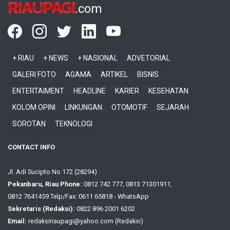
RIAUPAGI
.com
+ RIAU
+ NEWS
+ NASIONAL
ADVETORIAL
GALERI FOTO
AGAMA
ARTIKEL
BISNIS
ENTERTAIMENT
HEADLINE
KARIER
KESEHATAN
KOLOM OPINI
LINKUNGAN
OTOMOTIF
SEJARAH
SOROTAN
TEKNOLOGI
CONTACT INFO
Jl. Adi Sucipto No 172 (28294)
Pekanbaru, Riau Phone:
0812 742 777, 0813 71301911,
0812 7641459 Telp/Fax: 0611 65818 - WhatsApp
Sekretaris (Redaksi):
0822 896 2001 6202
Email:
redaksiriaupagi@yahoo.com (Redaksi)