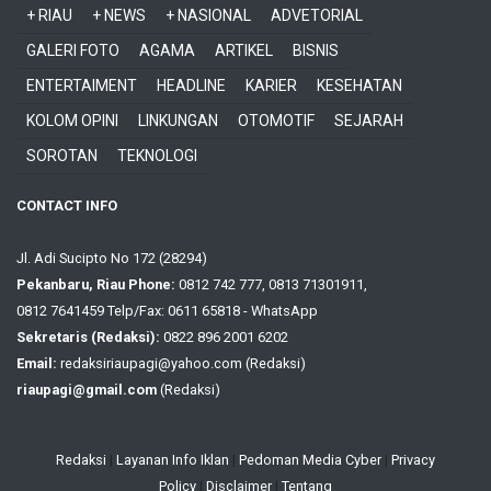
+ RIAU
+ NEWS
+ NASIONAL
ADVETORIAL
GALERI FOTO
AGAMA
ARTIKEL
BISNIS
ENTERTAIMENT
HEADLINE
KARIER
KESEHATAN
KOLOM OPINI
LINKUNGAN
OTOMOTIF
SEJARAH
SOROTAN
TEKNOLOGI
CONTACT INFO
Jl. Adi Sucipto No 172 (28294)
Pekanbaru, Riau Phone:
0812 742 777, 0813 71301911,
0812 7641459 Telp/Fax: 0611 65818 - WhatsApp
Sekretaris (Redaksi):
0822 896 2001 6202
Email:
redaksiriaupagi@yahoo.com (Redaksi)
riaupagi@gmail.com
(Redaksi)
Redaksi
|
Layanan Info Iklan
|
Pedoman Media Cyber
|
Privacy
Policy
|
Disclaimer
|
Tentang