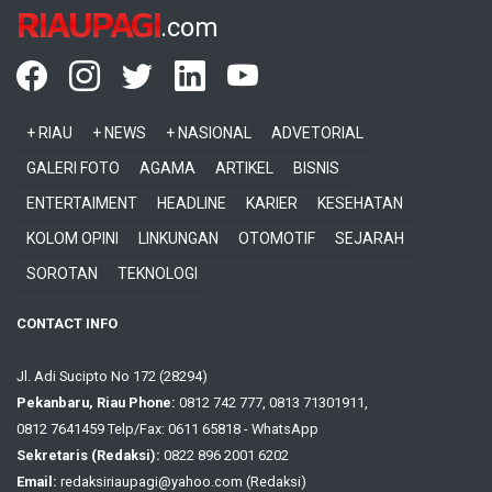
RIAUPAGI
.com
+ RIAU
+ NEWS
+ NASIONAL
ADVETORIAL
GALERI FOTO
AGAMA
ARTIKEL
BISNIS
ENTERTAIMENT
HEADLINE
KARIER
KESEHATAN
KOLOM OPINI
LINKUNGAN
OTOMOTIF
SEJARAH
SOROTAN
TEKNOLOGI
CONTACT INFO
Jl. Adi Sucipto No 172 (28294)
Pekanbaru, Riau Phone:
0812 742 777, 0813 71301911,
0812 7641459 Telp/Fax: 0611 65818 - WhatsApp
Sekretaris (Redaksi):
0822 896 2001 6202
Email:
redaksiriaupagi@yahoo.com (Redaksi)