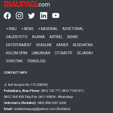
RIAUPAGI
.com
+ RIAU
+ NEWS
+ NASIONAL
ADVETORIAL
GALERI FOTO
AGAMA
ARTIKEL
BISNIS
ENTERTAIMENT
HEADLINE
KARIER
KESEHATAN
KOLOM OPINI
LINKUNGAN
OTOMOTIF
SEJARAH
SOROTAN
TEKNOLOGI
CONTACT INFO
Jl. Adi Sucipto No 172 (28294)
Pekanbaru, Riau Phone:
0812 742 777, 0813 71301911,
0812 7641459 Telp/Fax: 0611 65818 - WhatsApp
Sekretaris (Redaksi):
0822 896 2001 6202
Email:
redaksiriaupagi@yahoo.com (Redaksi)