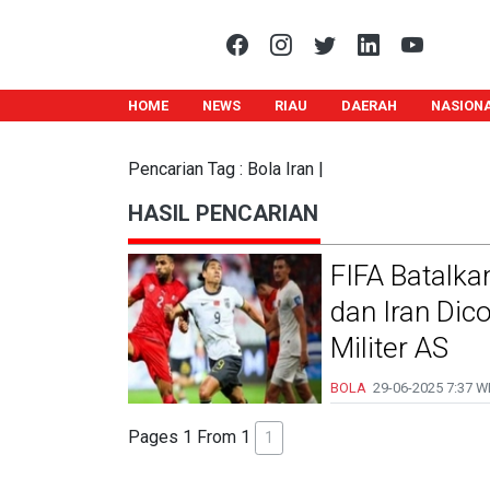
HOME
NEWS
RIAU
DAERAH
NASION
Pencarian Tag : Bola Iran |
HASIL PENCARIAN
FIFA Batalk
dan Iran Dic
Militer AS
BOLA
29-06-2025
7:37 W
Pages 1 From 1
1