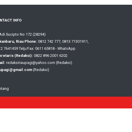
NTACT INFO
 Adi Sucipto No 172 (28294)
kanbaru, Riau Phone:
0812 742 777, 0813 71301911,
2 7641459 Telp/Fax: 0611 65818 - WhatsApp
retaris (Redaksi):
0822 896 2001 6202
il:
redaksiriaupagi@yahoo.com (Redaksi)
aupagi@gmail.com
(Redaksi)
ntang