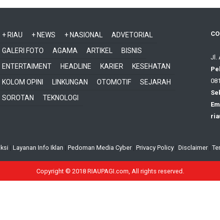
CO
+ RIAU
+ NEWS
+ NASIONAL
ADVETORIAL
GALERI FOTO
AGAMA
ARTIKEL
BISNIS
Jl.
ENTERTAIMENT
HEADLINE
KARIER
KESEHATAN
Pe
081
KOLOM OPINI
LINKUNGAN
OTOMOTIF
SEJARAH
Sek
SOROTAN
TEKNOLOGI
Ema
ri
ksi
|
Layanan Info Iklan
|
Pedoman Media Cyber
|
Privacy Policy
|
Disclaimer
|
Te
Copyright © 2018 RIAUPAGI.com, All rights reserved.