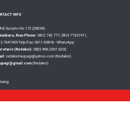
NTACT INFO
 Adi Sucipto No 172 (28294)
kanbaru, Riau Phone:
0812 742 777, 0813 71301911,
2 7641459 Telp/Fax: 0611 65818 - WhatsApp
retaris (Redaksi):
0822 896 2001 6202
il:
redaksiriaupagi@yahoo.com (Redaksi)
aupagi@gmail.com
(Redaksi)
ntang