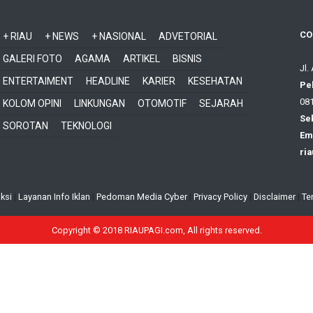
CO
+ RIAU
+ NEWS
+ NASIONAL
ADVETORIAL
GALERI FOTO
AGAMA
ARTIKEL
BISNIS
Jl.
ENTERTAIMENT
HEADLINE
KARIER
KESEHATAN
Pe
081
KOLOM OPINI
LINKUNGAN
OTOMOTIF
SEJARAH
Sek
SOROTAN
TEKNOLOGI
Ema
ri
ksi
|
Layanan Info Iklan
|
Pedoman Media Cyber
|
Privacy Policy
|
Disclaimer
|
Te
Copyright © 2018 RIAUPAGI.com, All rights reserved.