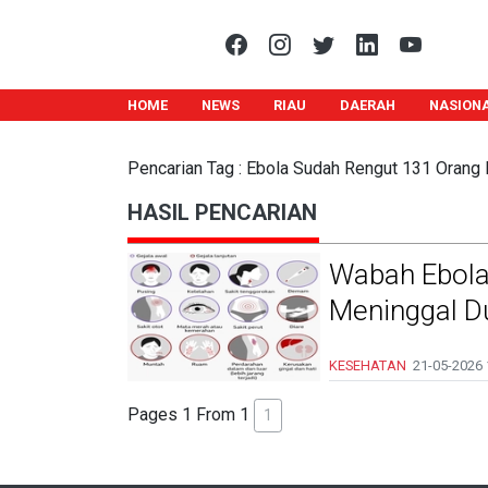
HOME
NEWS
RIAU
DAERAH
NASION
Pencarian Tag : Ebola Sudah Rengut 131 Orang 
HASIL PENCARIAN
Wabah Ebola
Meninggal D
KESEHATAN
21-05-2026
Pages 1 From 1
1