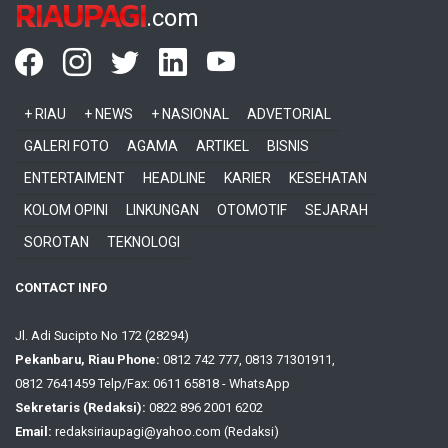
RIAUPAGI
.com
+ RIAU
+ NEWS
+ NASIONAL
ADVETORIAL
GALERI FOTO
AGAMA
ARTIKEL
BISNIS
ENTERTAIMENT
HEADLINE
KARIER
KESEHATAN
KOLOM OPINI
LINKUNGAN
OTOMOTIF
SEJARAH
SOROTAN
TEKNOLOGI
CONTACT INFO
Jl. Adi Sucipto No 172 (28294)
Pekanbaru, Riau Phone:
0812 742 777, 0813 71301911,
0812 7641459 Telp/Fax: 0611 65818 - WhatsApp
Sekretaris (Redaksi):
0822 896 2001 6202
Email:
redaksiriaupagi@yahoo.com (Redaksi)