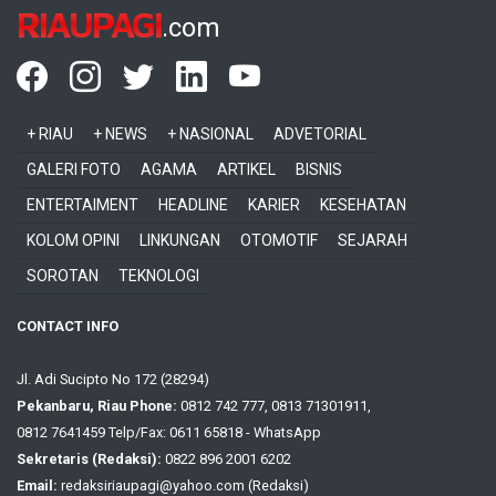
RIAUPAGI
.com
+ RIAU
+ NEWS
+ NASIONAL
ADVETORIAL
GALERI FOTO
AGAMA
ARTIKEL
BISNIS
ENTERTAIMENT
HEADLINE
KARIER
KESEHATAN
KOLOM OPINI
LINKUNGAN
OTOMOTIF
SEJARAH
SOROTAN
TEKNOLOGI
CONTACT INFO
Jl. Adi Sucipto No 172 (28294)
Pekanbaru, Riau Phone:
0812 742 777, 0813 71301911,
0812 7641459 Telp/Fax: 0611 65818 - WhatsApp
Sekretaris (Redaksi):
0822 896 2001 6202
Email:
redaksiriaupagi@yahoo.com (Redaksi)