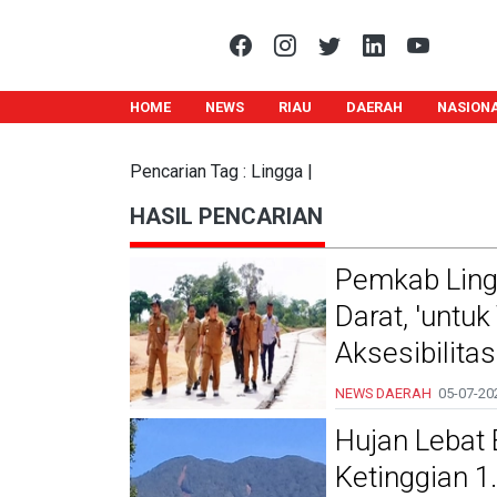
HOME
NEWS
RIAU
DAERAH
NASION
Pencarian Tag : Lingga |
HASIL PENCARIAN
Pemkab Ling
Darat, 'untu
Aksesibilita
NEWS DAERAH
05-07-20
Hujan Lebat
Ketinggian 1