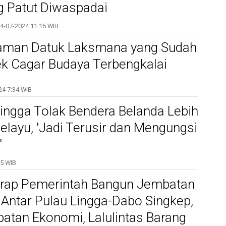
g Patut Diwaspadai
4-07-2024
11:15 WIB
aman Datuk Laksmana yang Sudah
ek Cagar Budaya Terbengkalai
24
7:34 WIB
Lingga Tolak Bendera Belanda Lebih
Melayu, 'Jadi Terusir dan Mengungsi
'
5 WIB
rap Pemerintah Bangun Jembatan
Antar Pulau Lingga-Dabo Singkep,
patan Ekonomi, Lalulintas Barang