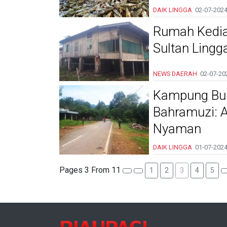
DAIK LINGGA
02-07-202
Rumah Kedia
Sultan Ling
NEWS DAERAH
02-07-20
Kampung Buki
Bahramuzi: 
Nyaman
DAIK LINGGA
01-07-202
Pages 3 From 11
1
2
3
4
5
RIAUPAGI