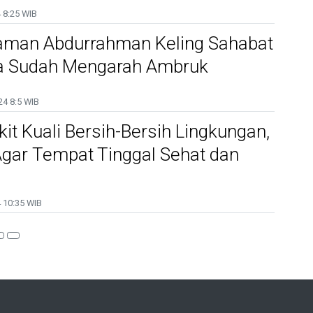
4
8:25 WIB
man Abdurrahman Keling Sahabat
ga Sudah Mengarah Ambruk
24
8:5 WIB
t Kuali Bersih-Bersih Lingkungan,
Agar Tempat Tinggal Sehat dan
4
10:35 WIB