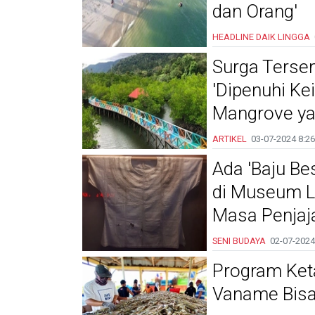
dan Orang'
HEADLINE
DAIK LINGGA
Surga Terse
'Dipenuhi K
Mangrove ya
ARTIKEL
03-07-2024
8:26
Ada 'Baju Bes
di Museum L
Masa Penjaj
SENI BUDAYA
02-07-2024
Program Ke
Vaname Bisa