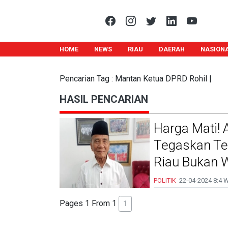
HOME
NEWS
RIAU
DAERAH
NASION
Pencarian Tag : Mantan Ketua DPRD Rohil |
HASIL PENCARIAN
Harga Mati! 
Tegaskan Te
Riau Bukan W
POLITIK
22-04-2024
8:4 
Pages 1 From 1
1