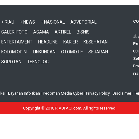
CO
+ RIAU
+ NEWS
+ NASIONAL
ADVETORIAL
GALERI FOTO
AGAMA
ARTIKEL
BISNIS
Jl.
ENTERTAIMENT
HEADLINE
KARIER
KESEHATAN
Pe
081
KOLOM OPINI
LINKUNGAN
OTOMOTIF
SEJARAH
Sek
SOROTAN
TEKNOLOGI
Ema
ri
ksi
|
Layanan Info Iklan
|
Pedoman Media Cyber
|
Privacy Policy
|
Disclaimer
|
Te
Copyright © 2018 RIAUPAGI.com, All rights reserved.