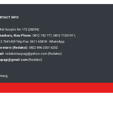
NTACT INFO
 Adi Sucipto No 172 (28294)
kanbaru, Riau Phone:
0812 742 777, 0813 71301911,
2 7641459 Telp/Fax: 0611 65818 - WhatsApp
retaris (Redaksi):
0822 896 2001 6202
il:
redaksiriaupagi@yahoo.com (Redaksi)
aupagi@gmail.com
(Redaksi)
ntang