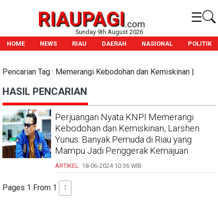
RIAUPAGI
☰
.com
Sunday 9th August 2026
HOME
NEWS
RIAU
DAERAH
NASIONAL
POLITIK
Pencarian Tag : Memerangi Kebodohan dan Kemiskinan |
HASIL PENCARIAN
Perjuangan Nyata KNPI Memerangi
Kebodohan dan Kemiskinan, Larshen
Yunus: Banyak Pemuda di Riau yang
Mampu Jadi Penggerak Kemajuan
ARTIKEL
18-06-2024
10:36 WIB
Pages 1 From 1
1