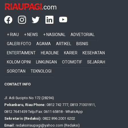
RIAUPAGI
.com
+ RIAU
+ NEWS
+ NASIONAL
ADVETORIAL
GALERI FOTO
AGAMA
ARTIKEL
BISNIS
ENTERTAIMENT
HEADLINE
KARIER
KESEHATAN
KOLOM OPINI
LINKUNGAN
OTOMOTIF
SEJARAH
SOROTAN
TEKNOLOGI
CONTACT INFO
Jl. Adi Sucipto No 172 (28294)
Pekanbaru, Riau Phone:
0812 742 777, 0813 71301911,
0812 7641459 Telp/Fax: 0611 65818 - WhatsApp
Sekretaris (Redaksi):
0822 896 2001 6202
Email:
redaksiriaupagi@yahoo.com (Redaksi)