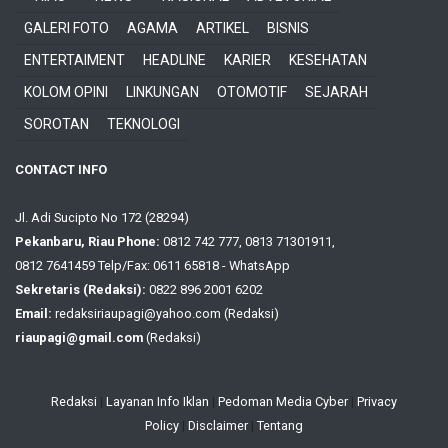
GALERI FOTO
AGAMA
ARTIKEL
BISNIS
ENTERTAIMENT
HEADLINE
KARIER
KESEHATAN
KOLOM OPINI
LINKUNGAN
OTOMOTIF
SEJARAH
SOROTAN
TEKNOLOGI
CONTACT INFO
Jl. Adi Sucipto No 172 (28294)
Pekanbaru, Riau Phone:
0812 742 777, 0813 71301911,
0812 7641459 Telp/Fax: 0611 65818 - WhatsApp
Sekretaris (Redaksi):
0822 896 2001 6202
Email:
redaksiriaupagi@yahoo.com (Redaksi)
riaupagi@gmail.com
(Redaksi)
Redaksi
|
Layanan Info Iklan
|
Pedoman Media Cyber
|
Privacy
Policy
|
Disclaimer
|
Tentang