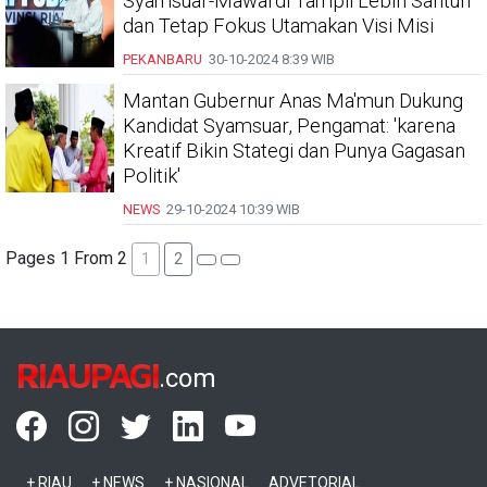
Syamsuar-Mawardi Tampil Lebih Santun
dan Tetap Fokus Utamakan Visi Misi
PEKANBARU
30-10-2024
8:39 WIB
Mantan Gubernur Anas Ma'mun Dukung
Kandidat Syamsuar, Pengamat: 'karena
Kreatif Bikin Stategi dan Punya Gagasan
Politik'
NEWS
29-10-2024
10:39 WIB
Pages 1 From 2
1
2
RIAUPAGI
.com
+ RIAU
+ NEWS
+ NASIONAL
ADVETORIAL