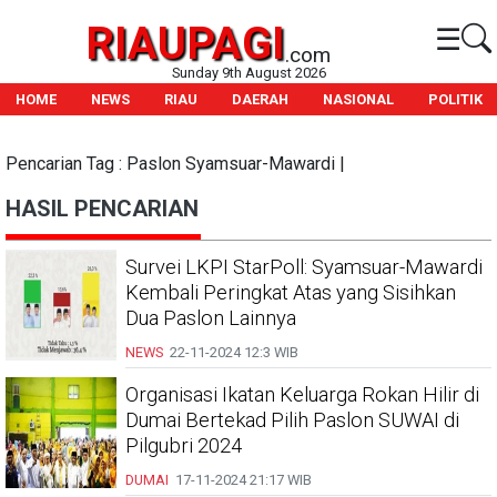
RIAUPAGI
☰
.com
Sunday 9th August 2026
HOME
NEWS
RIAU
DAERAH
NASIONAL
POLITIK
Pencarian Tag : Paslon Syamsuar-Mawardi |
HASIL PENCARIAN
Survei LKPI StarPoll: Syamsuar-Mawardi
Kembali Peringkat Atas yang Sisihkan
Dua Paslon Lainnya
NEWS
22-11-2024
12:3 WIB
Organisasi Ikatan Keluarga Rokan Hilir di
Dumai Bertekad Pilih Paslon SUWAI di
Pilgubri 2024
DUMAI
17-11-2024
21:17 WIB