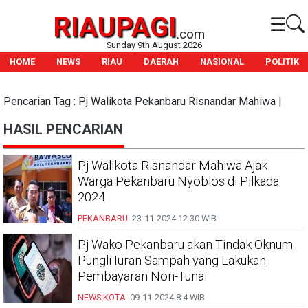
RIAUPAGI
☰
.com
Sunday 9th August 2026
HOME
NEWS
RIAU
DAERAH
NASIONAL
POLITIK
Pencarian Tag : Pj Walikota Pekanbaru Risnandar Mahiwa |
HASIL PENCARIAN
Pj Walikota Risnandar Mahiwa Ajak
Warga Pekanbaru Nyoblos di Pilkada
2024
PEKANBARU
23-11-2024
12:30 WIB
Pj Wako Pekanbaru akan Tindak Oknum
Pungli Iuran Sampah yang Lakukan
Pembayaran Non-Tunai
NEWS KOTA
09-11-2024
8:4 WIB