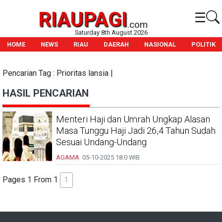
RIAUPAGI
☰
.com
Saturday 8th August 2026
HOME
NEWS
RIAU
DAERAH
NASIONAL
POLITIK
Pencarian Tag : Prioritas lansia |
HASIL PENCARIAN
Menteri Haji dan Umrah Ungkap Alasan
Masa Tunggu Haji Jadi 26,4 Tahun Sudah
Sesuai Undang-Undang
AGAMA
05-10-2025
18:0 WIB
Pages 1 From 1
1