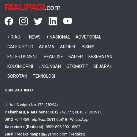
RIAUPAGI
.com
+ RIAU
+ NEWS
+ NASIONAL
ADVETORIAL
GALERI FOTO
AGAMA
ARTIKEL
BISNIS
ENTERTAIMENT
HEADLINE
KARIER
KESEHATAN
KOLOM OPINI
LINKUNGAN
OTOMOTIF
SEJARAH
SOROTAN
TEKNOLOGI
CONTACT INFO
Jl. Adi Sucipto No 172 (28294)
Pekanbaru, Riau Phone:
0812 742 777, 0813 71301911,
0812 7641459 Telp/Fax: 0611 65818 - WhatsApp
Sekretaris (Redaksi):
0822 896 2001 6202
Email:
redaksiriaupagi@yahoo.com (Redaksi)