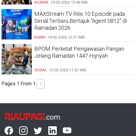
AGAMA
19-02-2026
13:46 WIB
MAXStream TV Rilis 10 Episode pada
Serial Terbaru Bertajuk “Agent 0812” di
Ramadan 2026
BISNIS
19-02-2026
13:37 WIB
BPOM Perketat Pengawasan Pangan
Jelang Ramadan 1447 Hijriyah
SOSIAL
13-02-2026
11:32 WIB
Pages 1 From 1
1
RIAUPAGI
.com