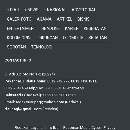
+ RIAU
+ NEWS
+ NASIONAL
ADVETORIAL
GALERI FOTO
AGAMA
ARTIKEL
BISNIS
ENTERTAIMENT
HEADLINE
KARIER
KESEHATAN
KOLOM OPINI
LINKUNGAN
OTOMOTIF
SEJARAH
SOROTAN
TEKNOLOGI
CONTACT INFO
Jl. Adi Sucipto No 172 (28294)
Pekanbaru, Riau Phone:
0812 742 777, 0813 71301911,
0812 7641459 Telp/Fax: 0611 65818 - WhatsApp
Sekretaris (Redaksi):
0822 896 2001 6202
Email:
redaksiriaupagi@yahoo.com (Redaksi)
riaupagi@gmail.com
(Redaksi)
Redaksi
|
Layanan Info Iklan
|
Pedoman Media Cyber
|
Privacy