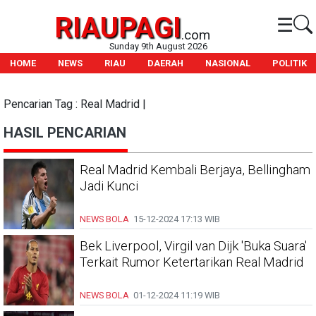
RIAUPAGI
☰
.com
Sunday 9th August 2026
HOME
NEWS
RIAU
DAERAH
NASIONAL
POLITIK
Pencarian Tag : Real Madrid |
HASIL PENCARIAN
Real Madrid Kembali Berjaya, Bellingham
Jadi Kunci
NEWS BOLA
15-12-2024
17:13 WIB
Bek Liverpool, Virgil van Dijk 'Buka Suara'
Terkait Rumor Ketertarikan Real Madrid
NEWS BOLA
01-12-2024
11:19 WIB