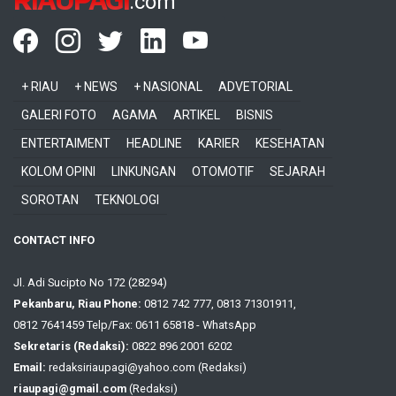
.com
+ RIAU
+ NEWS
+ NASIONAL
ADVETORIAL
GALERI FOTO
AGAMA
ARTIKEL
BISNIS
ENTERTAIMENT
HEADLINE
KARIER
KESEHATAN
KOLOM OPINI
LINKUNGAN
OTOMOTIF
SEJARAH
SOROTAN
TEKNOLOGI
CONTACT INFO
Jl. Adi Sucipto No 172 (28294)
Pekanbaru, Riau Phone:
0812 742 777, 0813 71301911,
0812 7641459 Telp/Fax: 0611 65818 - WhatsApp
Sekretaris (Redaksi):
0822 896 2001 6202
Email:
redaksiriaupagi@yahoo.com (Redaksi)
riaupagi@gmail.com
(Redaksi)