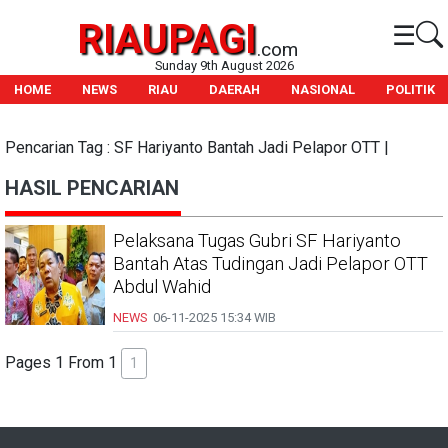
RIAUPAGI
☰
.com
Sunday 9th August 2026
HOME
NEWS
RIAU
DAERAH
NASIONAL
POLITIK
Pencarian Tag : SF Hariyanto Bantah Jadi Pelapor OTT |
HASIL PENCARIAN
Pelaksana Tugas Gubri SF Hariyanto
Bantah Atas Tudingan Jadi Pelapor OTT
Abdul Wahid
NEWS
06-11-2025
15:34 WIB
Pages 1 From 1
1