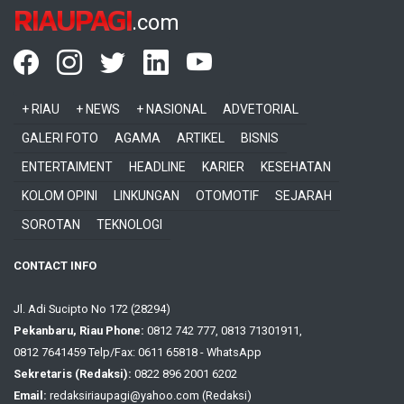
RIAUPAGI
.com
+ RIAU
+ NEWS
+ NASIONAL
ADVETORIAL
GALERI FOTO
AGAMA
ARTIKEL
BISNIS
ENTERTAIMENT
HEADLINE
KARIER
KESEHATAN
KOLOM OPINI
LINKUNGAN
OTOMOTIF
SEJARAH
SOROTAN
TEKNOLOGI
CONTACT INFO
Jl. Adi Sucipto No 172 (28294)
Pekanbaru, Riau Phone:
0812 742 777, 0813 71301911,
0812 7641459 Telp/Fax: 0611 65818 - WhatsApp
Sekretaris (Redaksi):
0822 896 2001 6202
Email:
redaksiriaupagi@yahoo.com (Redaksi)