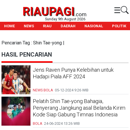
RIAUPAGI
☰
.com
Sunday 9th August 2026
HOME
NEWS
RIAU
DAERAH
NASIONAL
POLITIK
Pencarian Tag : Shin Tae-yong |
HASIL PENCARIAN
Jens Raven Punya Kelebihan untuk
Hadapi Piala AFF 2024
NEWS BOLA
05-12-2024
9:26 WIB
Pelatih Shin Tae-yong Bahagia,
Penyerang Jangkung asal Belanda Kirim
Kode Siap Gabung Timnas Indonesia
BOLA
24-06-2024
13:26 WIB