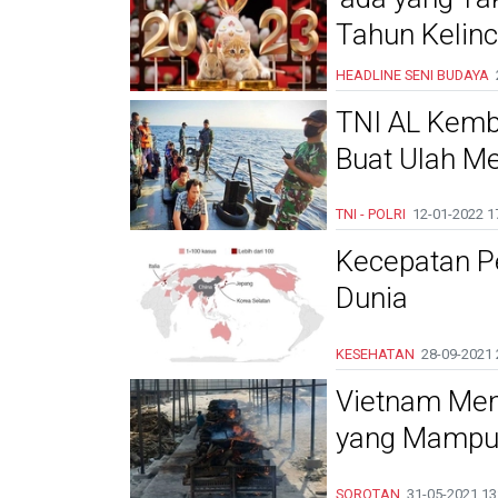
Tahun Kelinc
HEADLINE
SENI BUDAYA
TNI AL Kemba
Buat Ulah Me
TNI - POLRI
12-01-2022
1
Kecepatan Pe
Dunia
KESEHATAN
28-09-2021
Vietnam Mend
yang Mampu 
SOROTAN
31-05-2021
13