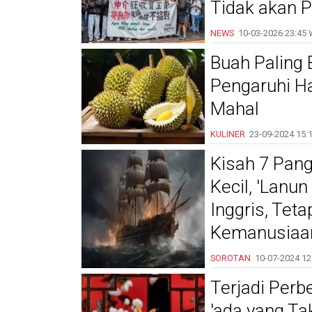
Tidak akan 
NEWS
10-03-2026
23:45 
Buah Paling 
Pengaruhi H
Mahal
KULINER
23-09-2024
15:
Kisah 7 Pan
Kecil, 'Lanun
Inggris, Tet
Kemanusiaa
SOROTAN
10-07-2024
12
Terjadi Perb
'ada yang Ta