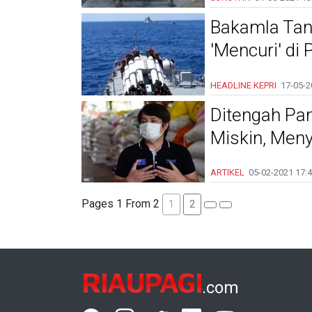
Bakamla Tan
'Mencuri' di
HEADLINE
KEPRI
17-05-2
Ditengah Pa
Miskin, Meny
ARTIKEL
05-02-2021
17:4
Pages 1 From 2
1
2
RIAUPAGI
.com