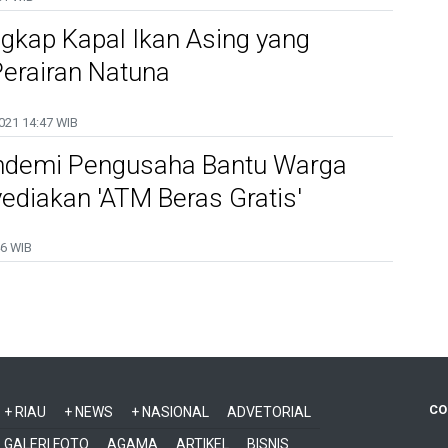
gkap Kapal Ikan Asing yang
 Perairan Natuna
021
14:47 WIB
ndemi Pengusaha Bantu Warga
ediakan 'ATM Beras Gratis'
6 WIB
CO
+ RIAU
+ NEWS
+ NASIONAL
ADVETORIAL
GALERI FOTO
AGAMA
ARTIKEL
BISNIS