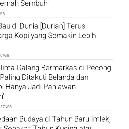
Pernah Sembuh'
WIB
Bau di Dunia [Durian] Terus
arga Kopi yang Semakin Lebih
10 WIB
glima Galang Bermarkas di Pecong
 Paling Ditakuti Belanda dan
api Hanya Jadi Pahlawan
n'
:37 WIB
edaan Budaya di Tahun Baru Imlek,
k Sepakat, Tahun Kucing atau