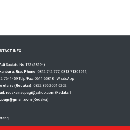
NTACT INFO
 Adi Sucipto No 172 (28294)
kanbaru, Riau Phone:
0812 742 777, 0813 71301911,
2 7641459 Telp/Fax: 0611 65818 - WhatsApp
retaris (Redaksi):
0822 896 2001 6202
il:
redaksiriaupagi@yahoo.com (Redaksi)
aupagi@gmail.com
(Redaksi)
ntang