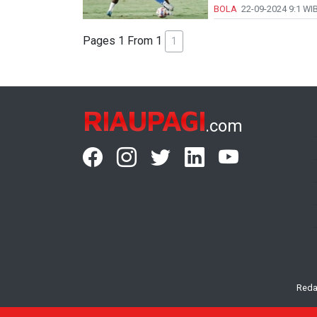
BOLA
22-09-2024
9:1 WI
Pages 1 From 1
1
RIAUPAGI
.com
Reda