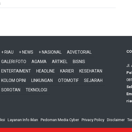
B
CO
+ RIAU
+ NEWS
+ NASIONAL
ADVETORIAL
GALERI FOTO
AGAMA
ARTIKEL
BISNIS
Jl.
ENTERTAIMENT
HEADLINE
KARIER
KESEHATAN
Pe
081
KOLOM OPINI
LINKUNGAN
OTOMOTIF
SEJARAH
Sek
SOROTAN
TEKNOLOGI
Ema
ri
ksi
|
Layanan Info Iklan
|
Pedoman Media Cyber
|
Privacy Policy
|
Disclaimer
|
Te