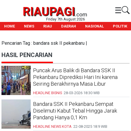
RIAUPAGI
☰
.com
Friday 7th August 2026
HOME
NEWS
RIAU
DAERAH
NASIONAL
POLITIK
Pencarian Tag : bandara ssk II pekanbaru |
HASIL PENCARIAN
Puncak Arus Balik di Bandara SSK II
Pekanbaru Diprediksi Hari Ini karena
Seiring Berakhirnya Masa Libur
HEADLINE
BISNIS
28-03-2026
18:30 WIB
Bandara SSK II Pekanbaru Sempat
Diselimuti Kabut Tebal Hingga Jarak
Pandang Hanya 0,1 Km
HEADLINE
NEWS KOTA
22-08-2025
18:9 WIB