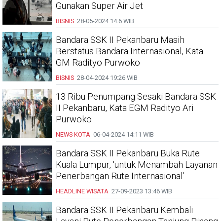
Gunakan Super Air Jet
BISNIS
28-05-2024
14:6 WIB
Bandara SSK II Pekanbaru Masih
Berstatus Bandara Internasional, Kata
GM Radityo Purwoko
BISNIS
28-04-2024
19:26 WIB
13 Ribu Penumpang Sesaki Bandara SSK
II Pekanbaru, Kata EGM Radityo Ari
Purwoko
NEWS KOTA
06-04-2024
14:11 WIB
Bandara SSK II Pekanbaru Buka Rute
Kuala Lumpur, 'untuk Menambah Layanan
Penerbangan Rute Internasional'
HEADLINE
WISATA
27-09-2023
13:46 WIB
Bandara SSK II Pekanbaru Kembali