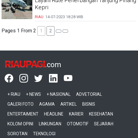
Layani Rute Penerbangan Tanjung Pinang
Kepri
RIAU
14-07-2023
18:28 WIB
Pages 1 From 2
1
2
RIAUPAGI
.com
+ RIAU
+ NEWS
+ NASIONAL
ADVETORIAL
GALERI FOTO
AGAMA
ARTIKEL
BISNIS
ENTERTAIMENT
HEADLINE
KARIER
KESEHATAN
KOLOM OPINI
LINKUNGAN
OTOMOTIF
SEJARAH
SOROTAN
TEKNOLOGI