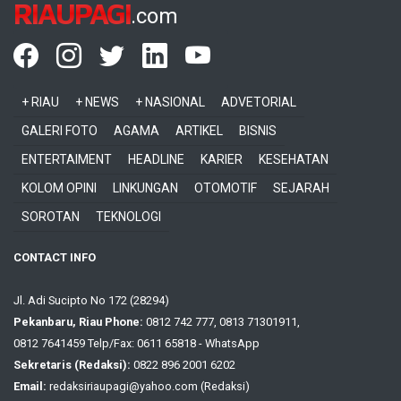
RIAUPAGI
.com
+ RIAU
+ NEWS
+ NASIONAL
ADVETORIAL
GALERI FOTO
AGAMA
ARTIKEL
BISNIS
ENTERTAIMENT
HEADLINE
KARIER
KESEHATAN
KOLOM OPINI
LINKUNGAN
OTOMOTIF
SEJARAH
SOROTAN
TEKNOLOGI
CONTACT INFO
Jl. Adi Sucipto No 172 (28294)
Pekanbaru, Riau Phone:
0812 742 777, 0813 71301911,
0812 7641459 Telp/Fax: 0611 65818 - WhatsApp
Sekretaris (Redaksi):
0822 896 2001 6202
Email:
redaksiriaupagi@yahoo.com (Redaksi)