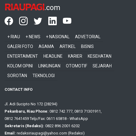
RIAUPAGI
.com
+ RIAU
+ NEWS
+ NASIONAL
ADVETORIAL
GALERI FOTO
AGAMA
ARTIKEL
BISNIS
ENTERTAIMENT
HEADLINE
KARIER
KESEHATAN
KOLOM OPINI
LINKUNGAN
OTOMOTIF
SEJARAH
SOROTAN
TEKNOLOGI
CONTACT INFO
Jl. Adi Sucipto No 172 (28294)
Pekanbaru, Riau Phone:
0812 742 777, 0813 71301911,
0812 7641459 Telp/Fax: 0611 65818 - WhatsApp
Sekretaris (Redaksi):
0822 896 2001 6202
Email:
redaksiriaupagi@yahoo.com (Redaksi)