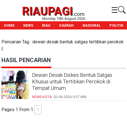
RIAUPAGI
☰
.com
Monday 10th August 2026
HOME
NEWS
RIAU
DAERAH
NASIONAL
POLITIK
Pencarian Tag : dewan desak bentuk satgas tertibkan perokok
|
HASIL PENCARIAN
Dewan Desak Diskes Bentuk Satgas
Khusus untuk Tertibkan Perokok di
Tempat Umum
NEWS KOTA
02-06-2026
9:57 WIB
Pages 1 From 1
1