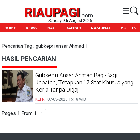
RIAUPAGI
☰
.com
Sunday 9th August 2026
HOME
NEWS
RIAU
DAERAH
NASIONAL
POLITIK
Pencarian Tag : gubkepri ansar Ahmad |
HASIL PENCARIAN
Gubkepri Ansar Ahmad Bagi-Bagi
Jabatan, 'Tetapkan 17 Staf Khusus yang
Kerja Tanpa Digaji'
KEPRI
07-03-2025
15:18 WIB
Pages 1 From 1
1