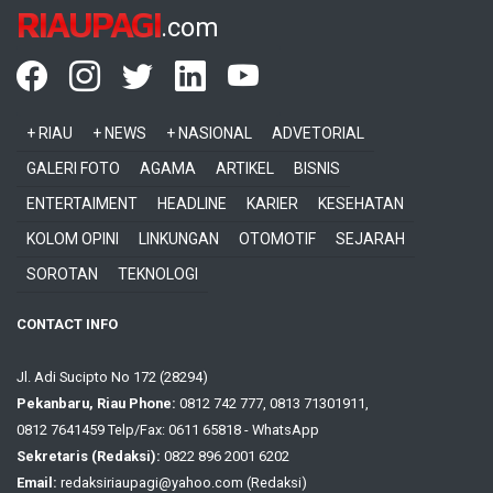
RIAUPAGI
.com
+ RIAU
+ NEWS
+ NASIONAL
ADVETORIAL
GALERI FOTO
AGAMA
ARTIKEL
BISNIS
ENTERTAIMENT
HEADLINE
KARIER
KESEHATAN
KOLOM OPINI
LINKUNGAN
OTOMOTIF
SEJARAH
SOROTAN
TEKNOLOGI
CONTACT INFO
Jl. Adi Sucipto No 172 (28294)
Pekanbaru, Riau Phone:
0812 742 777, 0813 71301911,
0812 7641459 Telp/Fax: 0611 65818 - WhatsApp
Sekretaris (Redaksi):
0822 896 2001 6202
Email:
redaksiriaupagi@yahoo.com (Redaksi)