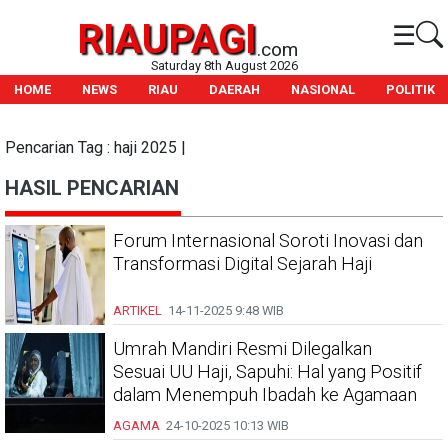
RIAUPAGI
☰
.com
Saturday 8th August 2026
HOME
NEWS
RIAU
DAERAH
NASIONAL
POLITIK
Pencarian Tag : haji 2025 |
HASIL PENCARIAN
Forum Internasional Soroti Inovasi dan
Transformasi Digital Sejarah Haji
ARTIKEL
14-11-2025
9:48 WIB
Umrah Mandiri Resmi Dilegalkan
Sesuai UU Haji, Sapuhi: Hal yang Positif
dalam Menempuh Ibadah ke Agamaan
AGAMA
24-10-2025
10:13 WIB