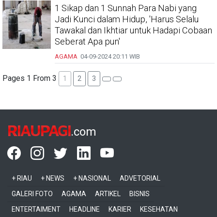
1 Sikap dan 1 Sunnah Para Nabi yang
Jadi Kunci dalam Hidup, 'Harus Selalu
Tawakal dan Ikhtiar untuk Hadapi Cobaan
Seberat Apa pun'
AGAMA
04-09-2024
20:11 WIB
Pages 1 From 3
1
2
3
RIAUPAGI
.com
+ RIAU
+ NEWS
+ NASIONAL
ADVETORIAL
GALERI FOTO
AGAMA
ARTIKEL
BISNIS
ENTERTAIMENT
HEADLINE
KARIER
KESEHATAN