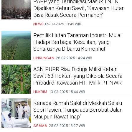
RAPP yang Terindikasi Masuk TNTN
Dijadikan Kebun Sawit, 'Kawasan Hutan
Bisa Rusak Secara Permanen'
NEWS
09-09-2025
13:45 WIB
Pemilik Hutan Tanaman Industri Mulai
Hadapi Berbagai Kesulitan, 'yang
Seharusnya Dibantu Kemenhut'
LINKUNGAN
26-07-2025
14:24 WIB
ASN PUPR Riau Diduga Miliki Kebun
Sawit 63 Hektar, 'yang Dikelola Secara
Pribadi di Kawasan HTI Milik PT NWR'
HUKRIM
13-03-2025
15:44 WIB
Kenapa Rumah Sakit di Mekkah Selalu
Sepi Pasien, 'Tanpa ada Berobat Jalan
Maupun Rawat Inap'
AGAMA
25-02-2025
13:27 WIB