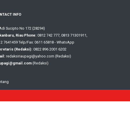
NTACT INFO
 Adi Sucipto No 172 (28294)
kanbaru, Riau Phone:
0812 742 777, 0813 71301911,
2 7641459 Telp/Fax: 0611 65818 - WhatsApp
retaris (Redaksi):
0822 896 2001 6202
il:
redaksiriaupagi@yahoo.com (Redaksi)
aupagi@gmail.com
(Redaksi)
ntang