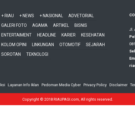
CO
+ RIAU
+ NEWS
+ NASIONAL
ADVETORIAL
GALERI FOTO
AGAMA
ARTIKEL
BISNIS
Jl.
ENTERTAIMENT
HEADLINE
KARIER
KESEHATAN
Pe
081
KOLOM OPINI
LINKUNGAN
OTOMOTIF
SEJARAH
Sek
SOROTAN
TEKNOLOGI
Ema
ri
ksi
|
Layanan Info Iklan
|
Pedoman Media Cyber
|
Privacy Policy
|
Disclaimer
|
Te
Copyright © 2018 RIAUPAGI.com, All rights reserved.