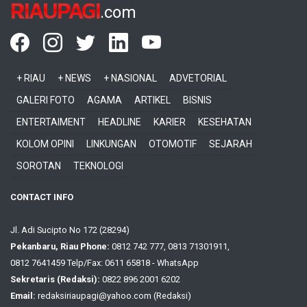
RIAUPAGI
.com
+ RIAU
+ NEWS
+ NASIONAL
ADVETORIAL
GALERI FOTO
AGAMA
ARTIKEL
BISNIS
ENTERTAIMENT
HEADLINE
KARIER
KESEHATAN
KOLOM OPINI
LINKUNGAN
OTOMOTIF
SEJARAH
SOROTAN
TEKNOLOGI
CONTACT INFO
Jl. Adi Sucipto No 172 (28294)
Pekanbaru, Riau Phone:
0812 742 777, 0813 71301911,
0812 7641459 Telp/Fax: 0611 65818 - WhatsApp
Sekretaris (Redaksi):
0822 896 2001 6202
Email:
redaksiriaupagi@yahoo.com (Redaksi)