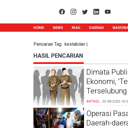
HOME
NEWS
RIAU
DAERAH
NASION
Pencarian Tag : kestabilan |
HASIL PENCARIAN
Dimata Publi
Ekonomi, 'Te
Terselubung 
ARTIKEL
03-08-2026
16:3
Operasi Pasa
Daerah-daera