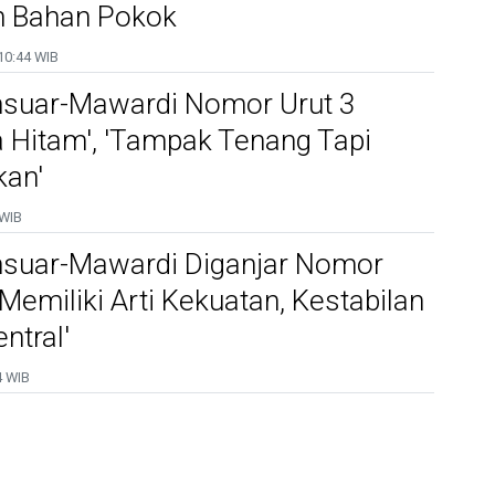
n Bahan Pokok
10:44 WIB
suar-Mawardi Nomor Urut 3
a Hitam', 'Tampak Tenang Tapi
an'
 WIB
suar-Mawardi Diganjar Nomor
 Memiliki Arti Kekuatan, Kestabilan
ntral'
4 WIB