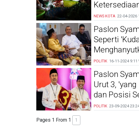
Ketersediaa
NEWS KOTA
22-04-2026
Paslon Syam
Seperti 'Kud
Menghanyutk
POLITIK
16-11-2024
9:11
Paslon Syam
Urut 3, 'yang
dan Posisi Se
POLITIK
23-09-2024
23:2
Pages 1 From 1
1