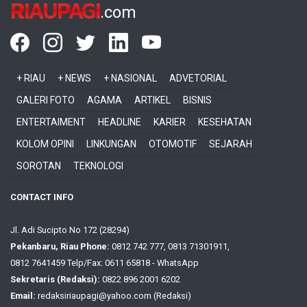
RIAUPAGI
.com
+ RIAU
+ NEWS
+ NASIONAL
ADVETORIAL
GALERI FOTO
AGAMA
ARTIKEL
BISNIS
ENTERTAIMENT
HEADLINE
KARIER
KESEHATAN
KOLOM OPINI
LINKUNGAN
OTOMOTIF
SEJARAH
SOROTAN
TEKNOLOGI
CONTACT INFO
Jl. Adi Sucipto No 172 (28294)
Pekanbaru, Riau Phone:
0812 742 777, 0813 71301911,
0812 7641459 Telp/Fax: 0611 65818 - WhatsApp
Sekretaris (Redaksi):
0822 896 2001 6202
Email:
redaksiriaupagi@yahoo.com (Redaksi)