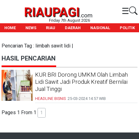
RIAUPAGI
☰
.com
Friday 7th August 2026
HOME
NEWS
RIAU
DAERAH
NASIONAL
POLITIK
Pencarian Tag : limbah sawit lidi |
HASIL PENCARIAN
KUR BRI Dorong UMKM Olah Limbah
Lidi Sawit Jadi Produk Kreatif Bernilai
Jual Tinggi
HEADLINE
BISNIS
25-03-2024
14:57 WIB
Pages 1 From 1
1