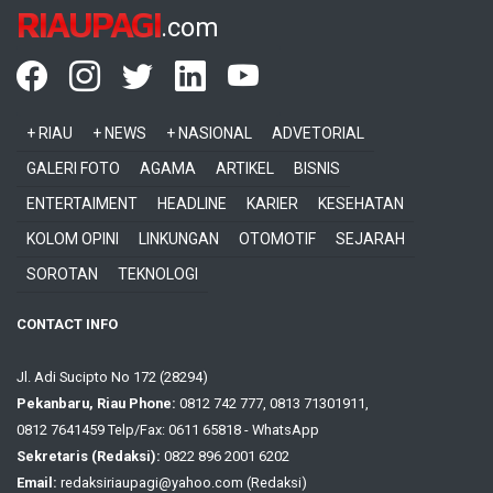
RIAUPAGI
.com
+ RIAU
+ NEWS
+ NASIONAL
ADVETORIAL
GALERI FOTO
AGAMA
ARTIKEL
BISNIS
ENTERTAIMENT
HEADLINE
KARIER
KESEHATAN
KOLOM OPINI
LINKUNGAN
OTOMOTIF
SEJARAH
SOROTAN
TEKNOLOGI
CONTACT INFO
Jl. Adi Sucipto No 172 (28294)
Pekanbaru, Riau Phone:
0812 742 777, 0813 71301911,
0812 7641459 Telp/Fax: 0611 65818 - WhatsApp
Sekretaris (Redaksi):
0822 896 2001 6202
Email:
redaksiriaupagi@yahoo.com (Redaksi)