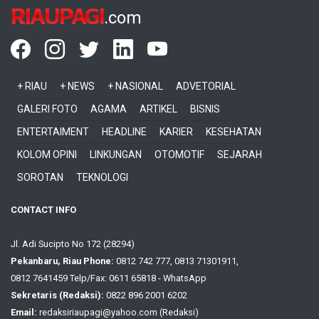
RIAUPAGI
.com
+ RIAU
+ NEWS
+ NASIONAL
ADVETORIAL
GALERI FOTO
AGAMA
ARTIKEL
BISNIS
ENTERTAIMENT
HEADLINE
KARIER
KESEHATAN
KOLOM OPINI
LINKUNGAN
OTOMOTIF
SEJARAH
SOROTAN
TEKNOLOGI
CONTACT INFO
Jl. Adi Sucipto No 172 (28294)
Pekanbaru, Riau Phone:
0812 742 777, 0813 71301911,
0812 7641459 Telp/Fax: 0611 65818 - WhatsApp
Sekretaris (Redaksi):
0822 896 2001 6202
Email:
redaksiriaupagi@yahoo.com (Redaksi)