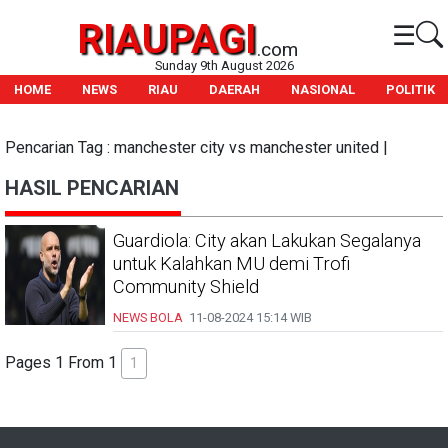
RIAUPAGI
☰
.com
Sunday 9th August 2026
HOME
NEWS
RIAU
DAERAH
NASIONAL
POLITIK
Pencarian Tag : manchester city vs manchester united |
HASIL PENCARIAN
Guardiola: City akan Lakukan Segalanya
untuk Kalahkan MU demi Trofi
Community Shield
NEWS BOLA
11-08-2024
15:14 WIB
Pages 1 From 1
1