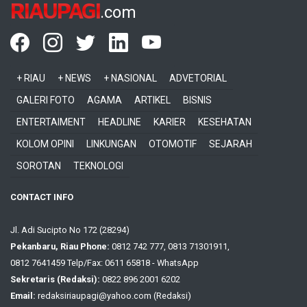
RIAUPAGI
.com
+ RIAU
+ NEWS
+ NASIONAL
ADVETORIAL
GALERI FOTO
AGAMA
ARTIKEL
BISNIS
ENTERTAIMENT
HEADLINE
KARIER
KESEHATAN
KOLOM OPINI
LINKUNGAN
OTOMOTIF
SEJARAH
SOROTAN
TEKNOLOGI
CONTACT INFO
Jl. Adi Sucipto No 172 (28294)
Pekanbaru, Riau Phone:
0812 742 777, 0813 71301911,
0812 7641459 Telp/Fax: 0611 65818 - WhatsApp
Sekretaris (Redaksi):
0822 896 2001 6202
Email:
redaksiriaupagi@yahoo.com (Redaksi)