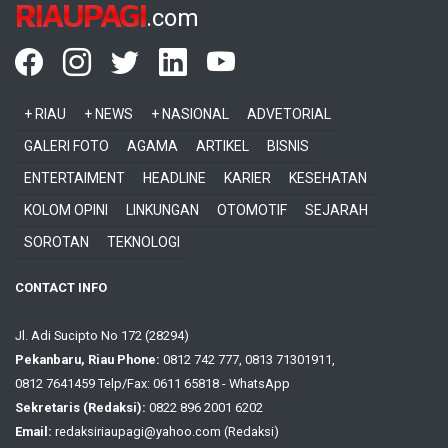
RIAUPAGI
.com
+ RIAU
+ NEWS
+ NASIONAL
ADVETORIAL
GALERI FOTO
AGAMA
ARTIKEL
BISNIS
ENTERTAIMENT
HEADLINE
KARIER
KESEHATAN
KOLOM OPINI
LINKUNGAN
OTOMOTIF
SEJARAH
SOROTAN
TEKNOLOGI
CONTACT INFO
Jl. Adi Sucipto No 172 (28294)
Pekanbaru, Riau Phone:
0812 742 777, 0813 71301911,
0812 7641459 Telp/Fax: 0611 65818 - WhatsApp
Sekretaris (Redaksi):
0822 896 2001 6202
Email:
redaksiriaupagi@yahoo.com (Redaksi)