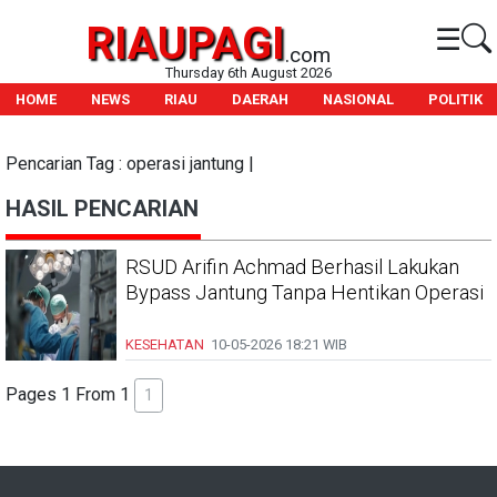
RIAUPAGI
☰
.com
Thursday 6th August 2026
HOME
NEWS
RIAU
DAERAH
NASIONAL
POLITIK
Pencarian Tag : operasi jantung |
HASIL PENCARIAN
RSUD Arifin Achmad Berhasil Lakukan
Bypass Jantung Tanpa Hentikan Operasi
KESEHATAN
10-05-2026
18:21 WIB
Pages 1 From 1
1