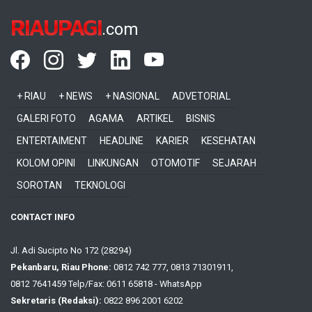
RIAUPAGI
.com
+ RIAU
+ NEWS
+ NASIONAL
ADVETORIAL
GALERI FOTO
AGAMA
ARTIKEL
BISNIS
ENTERTAIMENT
HEADLINE
KARIER
KESEHATAN
KOLOM OPINI
LINKUNGAN
OTOMOTIF
SEJARAH
SOROTAN
TEKNOLOGI
CONTACT INFO
Jl. Adi Sucipto No 172 (28294)
Pekanbaru, Riau Phone:
0812 742 777, 0813 71301911,
0812 7641459 Telp/Fax: 0611 65818 - WhatsApp
Sekretaris (Redaksi):
0822 896 2001 6202